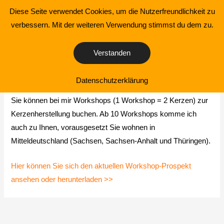
Zum
Diese Seite verwendet Cookies, um die Nutzerfreundlichkeit zu
Kerzenmanufaktur
Inhalt
verbessern. Mit der weiteren Verwendung stimmst du dem zu.
Main
springen
Men
Verstanden
Kurse
Datenschutzerklärung
Sie können bei mir Workshops (1 Workshop = 2 Kerzen) zur
Kerzenherstellung buchen. Ab 10 Workshops komme ich
auch zu Ihnen, vorausgesetzt Sie wohnen in
Mitteldeutschland (Sachsen, Sachsen-Anhalt und Thüringen).
Hier können Sie sich den aktuellen Workshop-Prospekt
ansehen oder herunterladen >>